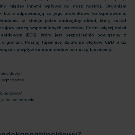
lny między innymi wpływa na nasz nastrój. Organizm
w, które odpowiadają za jego prawidłowe funkcjonowanie.
adomo, iż istnieje jeden nadrzędny układ, który został
terujący pracą wspomnianych procesów. Coraz więcej mówi
inoidowym (ECS), który jest bezpośrednio powiązany z
 organizm. Poznaj tajemnicę działanie
olejków CBD
oraz
e wiąże się wpływ kannabinoidów na naszą biochemię.
abinoidowy?
i egzogenne
abinoidowy?
, a nasze zdrowie
 endokannabinoidowy?