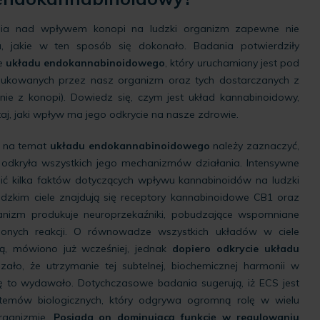
ia nad wpływem konopi na ludzki organizm zapewne nie
ia, jakie w ten sposób się dokonało. Badania potwierdziły
ie
układu endokannabinoidowego
, który uruchamiany jest pod
kowanych przez nasz organizm oraz tych dostarczanych z
ie z konopi). Dowiedz się, czym jest układ kannabinoidowy,
taj, jaki wpływ ma jego odkrycie na nasze zdrowie.
 na temat
układu endokannabinoidowego
należy zaznaczyć,
 odkryła wszystkich jego mechanizmów działania. Intensywne
lić kilka faktów dotyczących wpływu kannabinoidów na ludzki
udzkim ciele znajdują się receptory kannabinoidowe CB1 oraz
anizm produkuje neuroprzekaźniki, pobudzające wspomniane
ślonych reakcji. O równowadze wszystkich układów w ciele
ą, mówiono już wcześniej, jednak
dopiero odkrycie układu
ało, że utrzymanie tej subtelnej, biochemicznej harmonii w
się to wydawało. Dotychczasowe badania sugerują, iż ECS jest
temów biologicznych, który odgrywa ogromną rolę w wielu
ganizmie.
Posiada on dominującą funkcję w regulowaniu