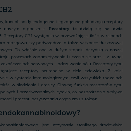
 CB2
my, kannabinoidy endogenne i egzogenne pobudzają receptory
w naszym organizmie.
Receptory te dzielą się na dwie
.
Receptory CB1 występują w przeważającej ilości w rejonach
kora mózgowa czy podwzgórze, a także w tkance tłuszczowej
towych. To właśnie one w dużym stopniu decydują o naszej
troju, procesach zapamiętywania i uczenia się oraz – z uwagi
 w zakończeniach nerwowych – odczuwania bólu. Receptory typu
stępujące receptory neuronalne w ciele człowieka. Z kolei
ównie w systemie immunologicznym, czyli wszystkich rodzajach
kże w śledzionie i grasicy. Główną funkcją receptorów typu
apalnych i przeciwzapalnych cytokin, co bezpośrednio wpływa
rności i procesu oczyszczania organizmu z toksyn.
d endokannabinoidowy?
annabinoidowego jest utrzymanie stabilnego środowiska