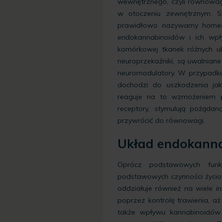
wewnętrznego, czyli równowa
w otoczeniu zewnętrznym. S
prawidłowo nazywamy homeos
endokannabinoidów i ich wpł
komórkowej tkanek różnych uk
neuroprzekaźniki, są uwalniane 
neuromodulatory. W przypadku,
dochodzi do uszkodzenia jakie
reaguje na to wzmożeniem pr
receptory, stymulują pożądan
przywrócić do równowagi.
Układ endokanna
Oprócz podstawowych funkc
podstawowych czynności życiow
oddziałuje również na wiele 
poprzez kontrolę trawienia, a
także wpływu kannabinoidów