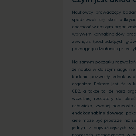
Naukowcy prowadzący badan
spodziewali się skali odkryc
obecność w naszym organizm
wpływem kannabinoidów produ
zewnątrz (pochodzących główn
poznaj jego działanie i przeczy
Na samym początku rozważań
że nauka w dalszym ciągu nie
badania pozwoliły jednak usta
organizm. Faktem jest, że w l
CB2, a także to, że nasz org
wcześniej receptory do okre
człowieka, zwanej homeostaz
endokannabinoidowego
pokaz
ciele może być prostsze, niż 
jednym z najważniejszych sys
procesach zachodzących w or