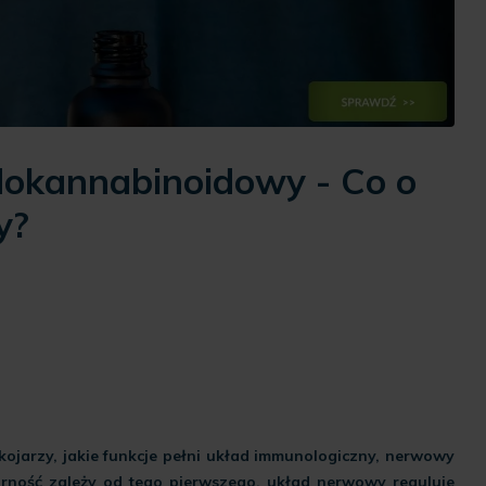
dokannabinoidowy - Co o
y?
ojarzy, jakie funkcje pełni układ immunologiczny, nerwowy
ność zależy od tego pierwszego, układ nerwowy reguluje