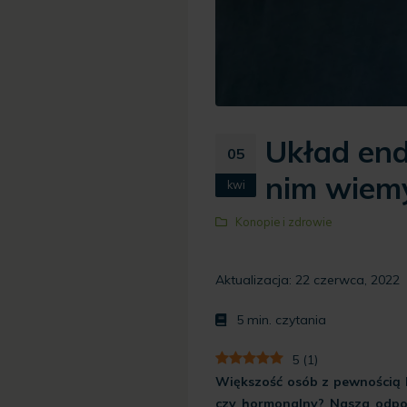
Układ en
05
nim wiem
kwi
Konopie i zdrowie
Aktualizacja: 22 czerwca, 2022
5
min. czytania
5
(
1
)
Większość osób z pewnością k
czy hormonalny? Nasza odpor