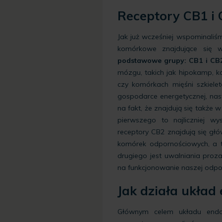
Receptory CB1 i
Jak już wcześniej wspominaliś
komórkowe znajdujące się 
podstawowe grupy: CB1 i CB2
mózgu, takich jak hipokamp, 
czy komórkach mięśni szkiele
gospodarce energetycznej, nas
na fakt, że znajdują się także
pierwszego to najliczniej wy
receptory CB2 znajdują się gł
komórek odpornościowych, a ta
drugiego jest uwalniania proz
na funkcjonowanie naszej odpo
Jak działa ukła
Głównym celem układu endok