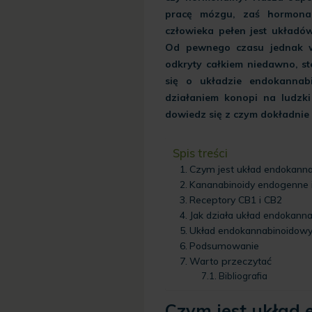
pracę mózgu, zaś hormona
człowieka pełen jest układó
Od pewnego czasu jednak wi
odkryty całkiem niedawno, s
się o układzie endokannab
działaniem konopi na ludzki
dowiedz się z czym dokładni
Spis treści
Czym jest układ endokann
Kananabinoidy endogenne 
Receptory CB1 i CB2
Jak działa układ endokann
Układ endokannabinoidowy
Podsumowanie
Warto przeczytać
Bibliografia
Czym jest układ