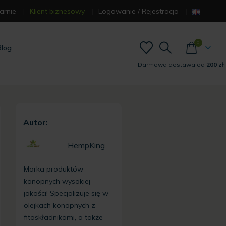
arnie
Klient biznesowy
Logowanie / Rejestracja
0
Blog
Darmowa dostawa od
200 zł
Autor:
HempKing
Marka produktów
konopnych wysokiej
jakości! Specjalizuje się w
olejkach konopnych z
fitoskładnikami, a także