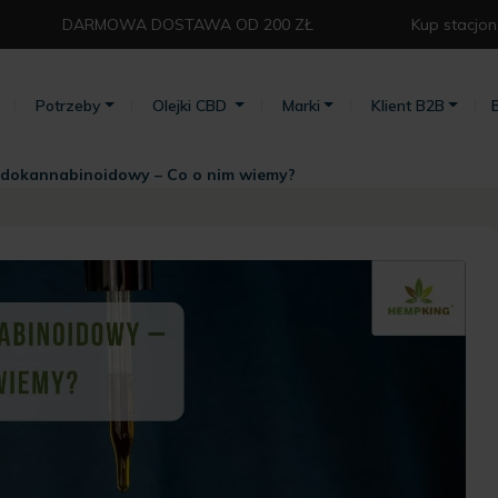
DARMOWA DOSTAWA OD 200 ZŁ⁣
Kup stacjon
Potrzeby
Olejki CBD
Marki
Klient B2B
ndokannabinoidowy – Co o nim wiemy?