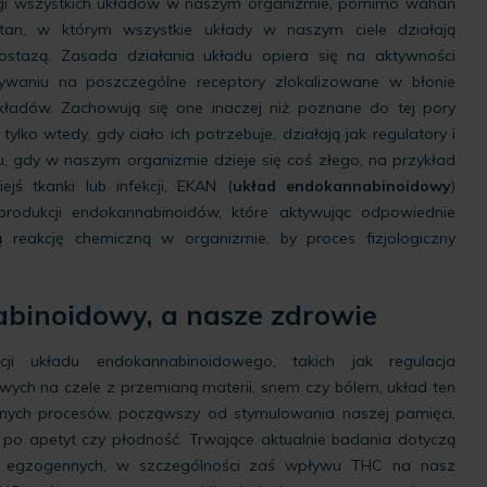
gi wszystkich układów w naszym organizmie, pomimo wahań
tan, w którym wszystkie układy w naszym ciele działają
tazą. Zasada działania układu opiera się na aktywności
ywaniu na poszczególne receptory zlokalizowane w błonie
ładów. Zachowują się one inaczej niż poznane do tej pory
tylko wtedy, gdy ciało ich potrzebuje, działają jak regulatory i
 gdy w naszym organizmie dzieje się coś złego, na przykład
jś tkanki lub infekcji, EKAN (
układ endokannabinoidowy
)
odukcji endokannabinoidów, które aktywując odpowiednie
ą reakcję chemiczną w organizmie, by proces fizjologiczny
binoidowy, a nasze zdrowie
ji układu endokannabinoidowego, takich jak regulacja
ych na czele z przemianą materii, snem czy bólem, układ ten
innych procesów, począwszy od stymulowania naszej pamięci,
ż po apetyt czy płodność. Trwające aktualnie badania dotyczą
 egzogennych, w szczególności zaś wpływu THC na nasz