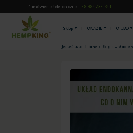
Zamówienie telefoniczne:
+48 884 734 844
Sklep
OKAZJE
O CBD
Jesteś tutaj:
Home
»
Blog
»
Układ e