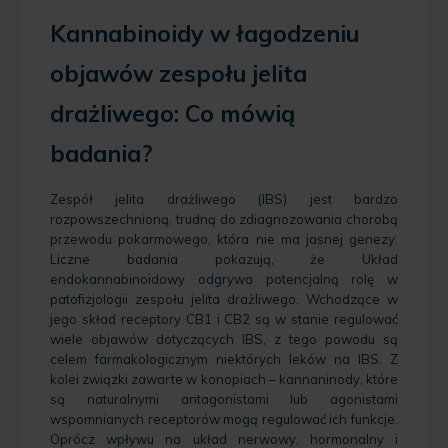
Kannabinoidy w łagodzeniu
objawów zespołu jelita
drażliwego: Co mówią
badania?
Zespół jelita drażliwego (IBS) jest bardzo
rozpowszechnioną, trudną do zdiagnozowania chorobą
przewodu pokarmowego, która nie ma jasnej genezy.
Liczne badania pokazują, że Układ
endokannabinoidowy odgrywa potencjalną rolę w
patofizjologii zespołu jelita drażliwego. Wchodzące w
jego skład receptory CB1 i CB2 są w stanie regulować
wiele objawów dotyczących IBS, z tego powodu są
celem farmakologicznym niektórych leków na IBS. Z
kolei związki zawarte w konopiach – kannaninody, które
są naturalnymi antagonistami lub agonistami
wspomnianych receptorów mogą regulować ich funkcje.
Oprócz wpływu na układ nerwowy, hormonalny i