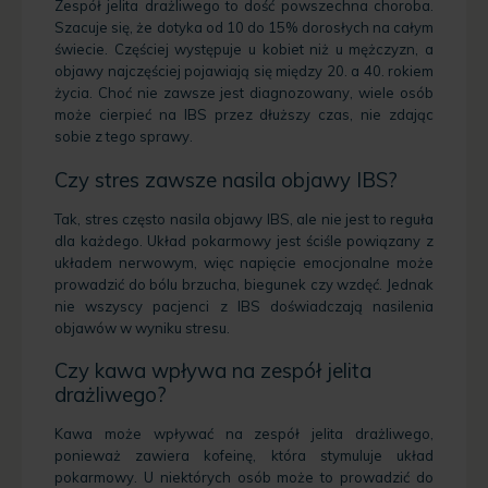
Zespół jelita drażliwego to dość powszechna choroba.
Szacuje się, że dotyka od 10 do 15% dorosłych na całym
świecie. Częściej występuje u kobiet niż u mężczyzn, a
objawy najczęściej pojawiają się między 20. a 40. rokiem
życia. Choć nie zawsze jest diagnozowany, wiele osób
może cierpieć na IBS przez dłuższy czas, nie zdając
sobie z tego sprawy.
Czy stres zawsze nasila objawy IBS?
Tak, stres często nasila objawy IBS, ale nie jest to reguła
dla każdego. Układ pokarmowy jest ściśle powiązany z
układem nerwowym, więc napięcie emocjonalne może
prowadzić do bólu brzucha, biegunek czy wzdęć. Jednak
nie wszyscy pacjenci z IBS doświadczają nasilenia
objawów w wyniku stresu.
Czy kawa wpływa na zespół jelita
drażliwego?
Kawa może wpływać na zespół jelita drażliwego,
ponieważ zawiera kofeinę, która stymuluje układ
pokarmowy. U niektórych osób może to prowadzić do