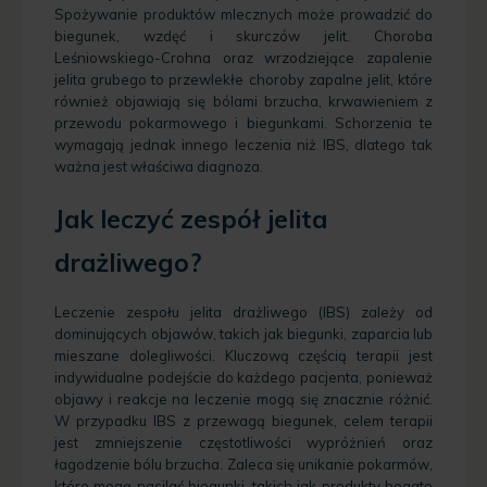
Spożywanie produktów mlecznych może prowadzić do
biegunek, wzdęć i skurczów jelit. Choroba
Leśniowskiego-Crohna oraz wrzodziejące zapalenie
jelita grubego to przewlekłe choroby zapalne jelit, które
również objawiają się bólami brzucha, krwawieniem z
przewodu pokarmowego i biegunkami. Schorzenia te
wymagają jednak innego leczenia niż IBS, dlatego tak
ważna jest właściwa diagnoza.
Jak leczyć zespół jelita
drażliwego?
Leczenie zespołu jelita drażliwego (IBS) zależy od
dominujących objawów, takich jak biegunki, zaparcia lub
mieszane dolegliwości. Kluczową częścią terapii jest
indywidualne podejście do każdego pacjenta, ponieważ
objawy i reakcje na leczenie mogą się znacznie różnić.
W przypadku IBS z przewagą biegunek, celem terapii
jest zmniejszenie częstotliwości wypróżnień oraz
łagodzenie bólu brzucha. Zaleca się unikanie pokarmów,
które mogą nasilać biegunki, takich jak produkty bogate