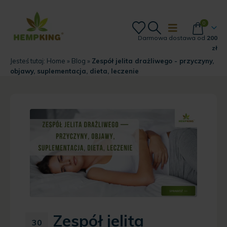
0
Darmowa dostawa od
200
zł
Jesteś tutaj:
Home
»
Blog
»
Zespół jelita drażliwego - przyczyny,
objawy, suplementacja, dieta, leczenie
Zespół jelita
30