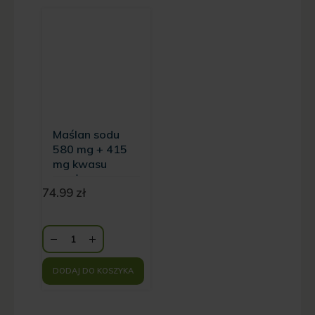
Maślan sodu
580 mg + 415
mg kwasu
masłowego
74.99
zł
Biowen 100
kapsułek
DODAJ DO KOSZYKA