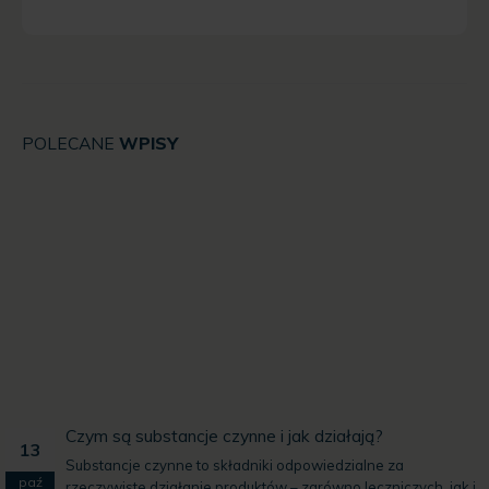
POLECANE
WPISY
Czym są substancje czynne i jak działają?
13
Substancje czynne to składniki odpowiedzialne za
paź
o
rzeczywiste działanie produktów – zarówno leczniczych, jak i