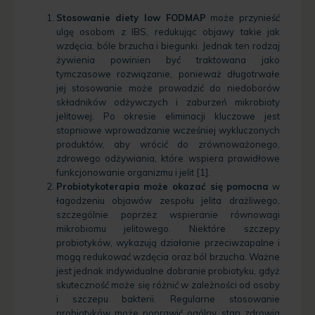
Stosowanie diety low FODMAP
może przynieść
ulgę osobom z IBS, redukując objawy takie jak
wzdęcia, bóle brzucha i biegunki. Jednak ten rodzaj
żywienia powinien być traktowana jako
tymczasowe rozwiązanie, ponieważ długotrwałe
jej stosowanie może prowadzić do niedoborów
składników odżywczych i zaburzeń mikrobioty
jelitowej. Po okresie eliminacji kluczowe jest
stopniowe wprowadzanie wcześniej wykluczonych
produktów, aby wrócić do zrównoważonego,
zdrowego odżywiania, które wspiera prawidłowe
funkcjonowanie organizmu i jelit [1].
Probiotykoterapia może okazać się pomocna
w
łagodzeniu objawów zespołu jelita drażliwego,
szczególnie poprzez wspieranie równowagi
mikrobiomu jelitowego. Niektóre szczepy
probiotyków, wykazują działanie przeciwzapalne i
mogą redukować wzdęcia oraz ból brzucha. Ważne
jest jednak indywidualne dobranie probiotyku, gdyż
skuteczność może się różnić w zależności od osoby
i szczepu bakterii. Regularne stosowanie
probiotyków może poprawić ogólny stan zdrowia