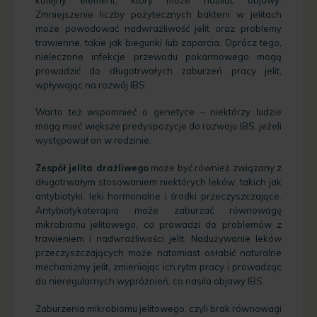
Zmniejszenie liczby pożytecznych bakterii w jelitach
może powodować nadwrażliwość jelit oraz problemy
trawienne, takie jak biegunki lub zaparcia. Oprócz tego,
nieleczone infekcje przewodu pokarmowego mogą
prowadzić do długotrwałych zaburzeń pracy jelit,
wpływając na rozwój IBS.
Warto też wspomnieć o genetyce – niektórzy ludzie
mogą mieć większe predyspozycje do rozwoju IBS, jeżeli
występował on w rodzinie.
Zespół jelita drażliwego
może być również związany z
długotrwałym stosowaniem niektórych leków, takich jak
antybiotyki, leki hormonalne i środki przeczyszczające.
Antybiotykoterapia może zaburzać równowagę
mikrobiomu jelitowego, co prowadzi do problemów z
trawieniem i nadwrażliwości jelit. Nadużywanie leków
przeczyszczających może natomiast osłabić naturalne
mechanizmy jelit, zmieniając ich rytm pracy i prowadząc
do nieregularnych wypróżnień, co nasila objawy IBS.
Zaburzenia mikrobiomu jelitowego, czyli brak równowagi