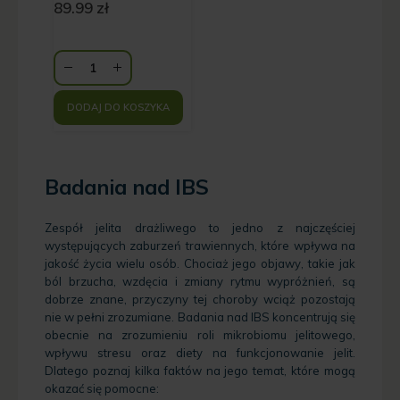
89.99
zł
trawienne - 90
kapsułek
DODAJ DO KOSZYKA
Badania nad IBS
Zespół jelita drażliwego to jedno z najczęściej
występujących zaburzeń trawiennych, które wpływa na
jakość życia wielu osób. Chociaż jego objawy, takie jak
ból brzucha, wzdęcia i zmiany rytmu wypróżnień, są
dobrze znane, przyczyny tej choroby wciąż pozostają
nie w pełni zrozumiane. Badania nad IBS koncentrują się
obecnie na zrozumieniu roli mikrobiomu jelitowego,
wpływu stresu oraz diety na funkcjonowanie jelit.
Dlatego poznaj kilka faktów na jego temat, które mogą
okazać się pomocne: