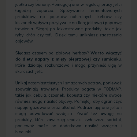
jabłka czy banany. Pomagają one w regulacji pracy jelit i
łagodzą zaparcia. Spożywanie fermentowanych
produktów, np. jogurtów naturalnych, kefirów czy
kiszonek wpływa pozytywnie na florę jelitową i poprawę
trawienia. Sięgaj po lekkostrawne produkty, takie jak
ryby, drób czy tofu. Dzięki temu unikniesz zaostrzenia
objawów.
Sięgasz czasem po ziołowe herbaty?
Warto włączyć
do diety napary z mięty pieprzowej czy rumianku
,
które działają rozkurczowo i mogą przynieść ulgę w
skurczach jelit.
Unikaj natomiast tłustych i smażonych potraw, ponieważ
spowalniają trawienie. Produkty bogate w FODMAP,
takie jak cebula, czosnek, kapusta czy niektóre owoce
również mogą nasilać objawy. Pamiętaj, aby ograniczyć
napoje gazowane oraz alkohol. Podrażniają one jelita i
mogą powodować wzdęcia. Zwróć też uwagę na
produkty, które zawierają słodziki, zwłaszcza sorbitol,
ponieważ może on dodatkowo nasilać wzdęcia i
biegunki.