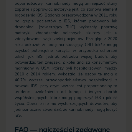
odpornościowy, kannabinoidy mogą zmniejszać stany
zapalne i poprawiać motorykę jelit, co stanowi element
łagodzenia IBS. Badania przeprowadzone w 2011 roku
na grupie pacjentów z IBS, którym podawano lek
dronabinol (zawierający THC) wykazały poprawę
motoryki, złagodzenie bolesnych skurczy jelit u
zdecydowanej większości pacjentów. Przegląd z 2020
roku pokazał, że pacjenci stosujący CBD także mogą
uzyskać potencjalne korzyści w przypadku schorzeń
takich jak IBS. Jednak potrzeba więcej badań, aby
potwierdzić ten związek. Z kolei analiza konsumentów
marihuany w USA, którzy byli hospitalizowani między
2010 a 2014 rokiem, wykazała, że osoby te mają o
40,7% wyższe prawdopodobieństwo hospitalizacji z
powodu IBS, przy czym wzrost jest proporcjonalny to
tendencji uzależnienia od konopi i innych chorób
współistniejących, które mogą pogorszyć IBS i jakość
życia. Obecnie nie ma wystarczających dowodów, aby
jednoznacznie stwierdzić, że kannabinoidy mogą leczyć
IBS.
FAQ — najczęściej zadawane