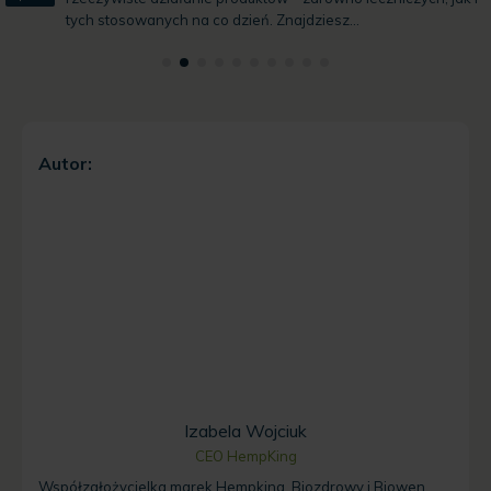
tych stosowanych na co dzień. Znajdziesz...
Autor:
Izabela Wojciuk
CEO HempKing
Współzałożycielka marek Hempking, Biozdrowy i Biowen.