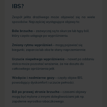
IBS?
Zespół jelita drażliwego może objawiać się na wiele
sposobów. Najczęściej występujące objawy to:
Bóle brzucha
– zazwyczaj są to skurcze lub tępy ból,
który często ustępuje po wypróżnieniu.
Zmiany rytmu wypróżnień
– mogą pojawiać się
biegunki, zaparcia lub oba te stany naprzemiennie.
Uczucie niepełnego wypróżnienia
– nawet po oddaniu
stolca może pozostać wrażenie, że nie doszło do
całkowitego opróżnienia jelit.
Wzdęcia i nadmierne gazy
– częsty objaw IBS,
powodujący dyskomfort i uczucie pełności.
Ból po prawej stronie brzucha
– czasami objawy
mogą być mylone z innymi dolegliwościami jak np.
zapalenie wyrostka robaczkowego.