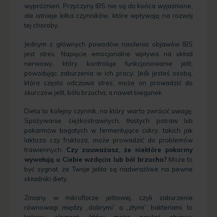
wypróżnień. Przyczyny IBS nie są do końca wyjaśnione,
ale istnieje kilka czynników, które wpływają na rozwój
tej choroby.
Jednym z głównych powodów nasilenia objawów IBS
jest stres. Napięcie emocjonalne wpływa na układ
nerwowy, który kontroluje funkcjonowanie jelit,
powodując zaburzenia w ich pracy. Jeśli jesteś osobą,
która często odczuwa stres, może on prowadzić do
skurczów jelit, bólu brzucha, a nawet biegunek.
Dieta to kolejny czynnik, na który warto zwrócić uwagę.
Spożywanie ciężkostrawnych, tłustych potraw lub
pokarmów bogatych w fermentujące cukry, takich jak
laktoza czy fruktoza, może prowadzić do problemów
trawiennych.
Czy zauważasz, że niektóre pokarmy
wywołują u Ciebie wzdęcia lub ból brzucha?
Może to
być sygnał, że Twoje jelita są nadwrażliwe na pewne
składniki diety.
Zmiany w mikroflorze jelitowej, czyli zaburzenie
równowagi między „dobrymi” a „złymi” bakteriami, to
kolejny element, który może nasilać objawy.