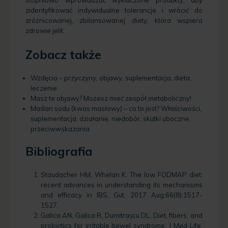
stopniowo wprowadzać wykluczone produkty, aby
zidentyfikować indywidualne tolerancje i wrócić do
zróżnicowanej, zbilansowanej diety, która wspiera
zdrowie jelit.
Zobacz także
Wzdęcia – przyczyny, objawy, suplementacja, dieta,
leczenie
Masz te objawy? Możesz mieć zespół metaboliczny!
Maślan sodu (kwas masłowy) – co to jest? Właściwości,
suplementacja, działanie, niedobór, skutki uboczne,
przeciwwskazania
Bibliografia
Staudacher HM, Whelan K. The low FODMAP diet:
recent advances in understanding its mechanisms
and efficacy in IBS. Gut. 2017 Aug;66(8):1517-
1527.
Galica AN, Galica R, Dumitrașcu DL. Diet, fibers, and
probiotics for irritable bowel syndrome. J Med Life.