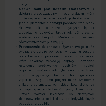
jelit [2].
Maślan sodu jest kwasem tłuszczowym
o
działaniu przeciwzapalnym i regenerującym, który
może wspierać leczenie zespołu jelita drażliwego.
Jego suplementacja pomaga poprawić stan błony
śluzowej jelit, co może przyczynić się do
złagodzenia objawów takich jak ból brzucha,
wzdęcia czy biegunki. Maślan sodu wspiera
również mikrobiom jelitowy [3].
Prowadzenie dzienniczka żywieniowego
może
okazać się bardzo pomocne w leczeniu zespołu
jelita drażliwego, ponieważ pozwala na śledzenie,
które pokarmy wywołują objawy. Codzienne
notowanie spożywanych posiłków i reakcji
organizmu umożliwia zidentyfikowanie produktów,
które nasilają wzdęcia, bóle brzucha, biegunki czy
zaparcia. Dzięki temu pacjent może świadomie
unikać problematycznych składników diety, co
pomaga lepiej kontrolować objawy. Dzienniczek
ułatwia również lekarzowi lub dietetykowi
dostosowanie terapii i diety do indywidualnych
potrzeb chorego [4].