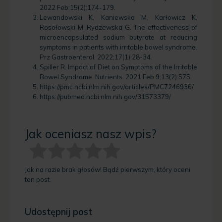
2022 Feb;15(2):174-179.
Lewandowski K, Kaniewska M, Karłowicz K,
Rosołowski M, Rydzewska G. The effectiveness of
microencapsulated sodium butyrate at reducing
symptoms in patients with irritable bowel syndrome.
Prz Gastroenterol. 2022;17(1):28-34.
Spiller R. Impact of Diet on Symptoms of the Irritable
Bowel Syndrome. Nutrients. 2021 Feb 9;13(2):575.
https://pmc.ncbi.nlm.nih.gov/articles/PMC7246936/
https://pubmed.ncbi.nlm.nih.gov/31573379/
Jak oceniasz nasz wpis?
Jak na razie brak głosów! Bądź pierwszym, który oceni
ten post.
Udostępnij post