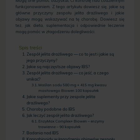
Mogą one pomóc odzyskać Ci kontrolę nad codziennym
funkcjonowaniem. Z tego artykułu dowiesz się, jakie są
główne przyczyny zespołu jelita drażliwego i jakie
objawy mogą wskazywać na tę chorobę. Dowiesz się
też, jak dieta, suplementacja i odpowiednie leczenie
mogą pomóc w złagodzeniu dolegliwości.
Spis treści
Zespół jelita drażliwego — co to jest i jakie są
jego przyczyny?
Jakie są najczęstsze objawy IBS?
Zespół jelita drażliwego — co jeść, a czego
unikać?
Maślan sodu 580 mg + 415 mg kwasu
masłowego Biowen 100 kapsułek
Jakie suplementy przy zespole jelita
drażliwego?
Choroby podobne do IBS
Jak leczyć zespół jelita drażliwego?
EnzyMax Complex+ Biowen – enzymy
trawienne – 90 kapsułek
Badania nad IBS
Kannabinoidy w łagodzeniu objawów zespołu