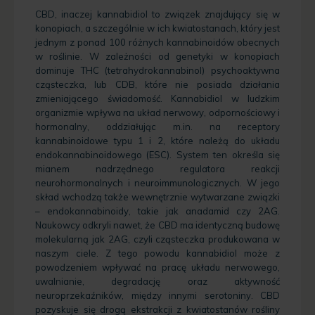
CBD, inaczej kannabidiol to związek znajdujący się w
konopiach, a szczególnie w ich kwiatostanach, który jest
jednym z ponad 100 różnych kannabinoidów obecnych
w roślinie. W zależności od genetyki w konopiach
dominuje THC (tetrahydrokannabinol) psychoaktywna
cząsteczka, lub CDB, które nie posiada działania
zmieniającego świadomość. Kannabidiol w ludzkim
organizmie wpływa na układ nerwowy, odpornościowy i
hormonalny, oddziałując m.in. na receptory
kannabinoidowe typu 1 i 2, które należą do układu
endokannabinoidowego (ESC). System ten określa się
mianem nadrzędnego regulatora reakcji
neurohormonalnych i neuroimmunologicznych. W jego
skład wchodzą także wewnętrznie wytwarzane związki
– endokannabinoidy, takie jak anadamid czy 2AG.
Naukowcy odkryli nawet, że CBD ma identyczną budowę
molekularną jak 2AG, czyli cząsteczka produkowana w
naszym ciele. Z tego powodu kannabidiol może z
powodzeniem wpływać na pracę układu nerwowego,
uwalnianie, degradację oraz aktywność
neuroprzekaźników, między innymi serotoniny. CBD
pozyskuje się drogą ekstrakcji z kwiatostanów rośliny