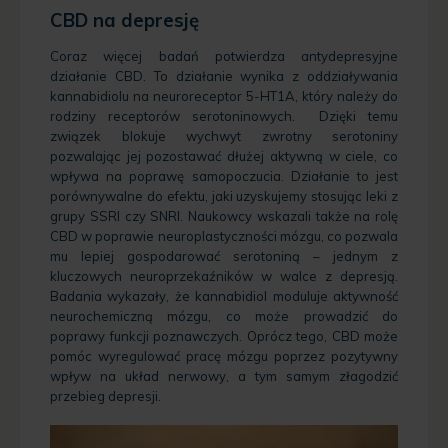
CBD na depresję
Coraz więcej badań potwierdza antydepresyjne
działanie CBD. To działanie wynika z oddziaływania
kannabidiolu na neuroreceptor 5-HT1A, który należy do
rodziny receptorów serotoninowych. Dzięki temu
związek blokuje wychwyt zwrotny serotoniny
pozwalając jej pozostawać dłużej aktywną w ciele, co
wpływa na poprawę samopoczucia. Działanie to jest
porównywalne do efektu, jaki uzyskujemy stosując leki z
grupy SSRI czy SNRI. Naukowcy wskazali także na rolę
CBD w poprawie neuroplastyczności mózgu, co pozwala
mu lepiej gospodarować serotoniną – jednym z
kluczowych neuroprzekaźników w walce z depresją.
Badania wykazały, że kannabidiol moduluje aktywność
neurochemiczną mózgu, co może prowadzić do
poprawy funkcji poznawczych.
Oprócz tego, CBD może
pomóc wyregulować pracę mózgu poprzez pozytywny
wpływ na układ nerwowy, a tym samym złagodzić
przebieg depresji.