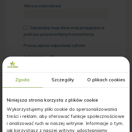
Witryna internetowa
Zapamiętaj moje dane w tej przeglądarce
podczas pisania kolejnych komentarzy.
Proszę wpisać odpowiedź cyframi:
jedenaście − 10 =
Zgoda
Szczegóły
O plikach cookies
Niniejsza strona korzysta z plików cookie
Wykorzystujemy pliki cookie do spersonalizowania
treści i reklam, aby oferować funkcje społecznościowe
i analizować ruch w naszej witrynie. Informacje o tym,
jak korzystasz z naszej witryny, udostępniamy
POLECANE
WPISY