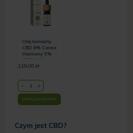
Olej konopny
CBD 8% Canna
Harmony 5%
CBD + 2%
119.00
zł
CBDA + 1%
CBG Natural
800 mg - 10 ml
DODAJ DO KOSZYKA
Czym jest CBD?