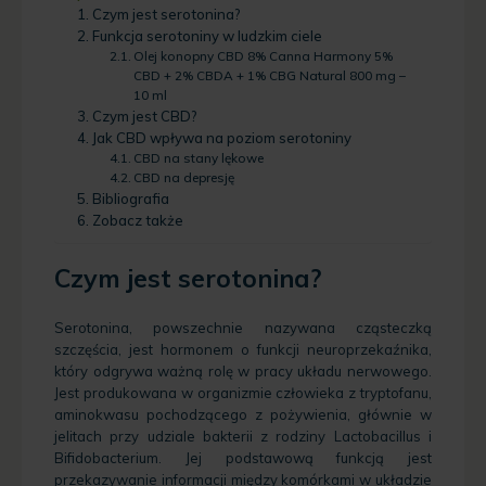
Czym jest serotonina?
Funkcja serotoniny w ludzkim ciele
Olej konopny CBD 8% Canna Harmony 5%
CBD + 2% CBDA + 1% CBG Natural 800 mg –
10 ml
Czym jest CBD?
Jak CBD wpływa na poziom serotoniny
CBD na stany lękowe
CBD na depresję
Bibliografia
Zobacz także
Czym jest serotonina?
Serotonina, powszechnie nazywana cząsteczką
szczęścia, jest hormonem o funkcji neuroprzekaźnika,
który odgrywa ważną rolę w pracy układu nerwowego.
Jest produkowana w organizmie człowieka z tryptofanu,
aminokwasu pochodzącego z pożywienia, głównie w
jelitach przy udziale bakterii z rodziny Lactobacillus i
Bifidobacterium. Jej podstawową funkcją jest
przekazywanie informacji między komórkami w układzie