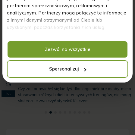
partnerom społecznościowym, reklamowym i
analitycznym. Partnerzy mogą połączyć te informacje
z innymi danymi otrzymanymi od Ciebie lub
uzyskanymi podczas korzystania z ich usług.
Zezwól na wszystkie
Spersonalizuj
Insulinowa teoria otyłości - co to takiego?
15
Czy zastanawiałeś się kiedyś, dlaczego niektóre osoby, mimo
lut
stosowania różnych diet i intensywnych treningów, nie mogą
skutecznie zwalczyć otyłości? Kluczem...