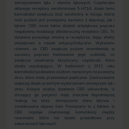
zmniejszeniem lęku i stanów lękowych. Cząsteczka
aktywuje receptory serotoninowe 5-HT1A, dzięki temu
kannabidiol zwiększa ilość serotoniny w mózgu, której
niski poziom jest powiązany zarówno z depresją, jak i
lękiem. CBD może także działać antylękowo poprzez
negatywną modulację allosteryczną receptora CB1. To
działanie powoduje zmianę w receptorze, dając efekty
antylękowe a nawet antypsychotyczne. Wykazano
również, że CBD zwiększa poziom anandamidu w
surowicy poprzez hamowanie jego rozkładu, co
zwiększa uwalnianie oksytocyny, cząsteczki, która
działa uspokajająco. W badaniach z 2011 roku
kannabidiol podawano osobom narażonym na poważny
stres, które miały przemawiać publicznie. Zastosowanie
większej dawki przed tym wydarzeniem zmniejszyło lęk i
stres. Kolejne analizy działania CBD udowodniły, iż
stosujący go pacjenci mają znacznie łagodniejszą
reakcję na stres, zmniejszone stany lękowe i
zredukowane objawy fobii. Powiązano to z faktem, iż
CBD reguluje równowagę komunikacji między
neuronami, która nie działa prawidłowo przy
zaburzeniach lękowych.