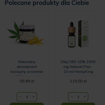
Polecane produkty dla Ciebie
Naturalny
Olej CBD 10% 1000
dezodorant
mg Natural Plus -
konopny w kremie
10 ml HempKing
z CBD o zapachu
55.99
zł
119.00
zł
wanilii i kwiatów
Ylang Ylang
HempKing