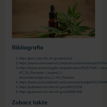
Bibliografia
https://pmc.ncbi.nlm.nih.gov/articles/
https://www.sciencedirect.com/science/article/abs/pii/S
https://www.researchgate.net/publication/352579057_Sero
HT_2A_Receptor-Coupled_2-
Arachidonoylglycerol_2-AG_Release
https://www.sciencedirect.com/science/article/pii/S0278
https://pubmed.ncbi.nlm.nih.gov/24923339/
https://pubmed.ncbi.nlm.nih.gov/26845349/
Zobacz także