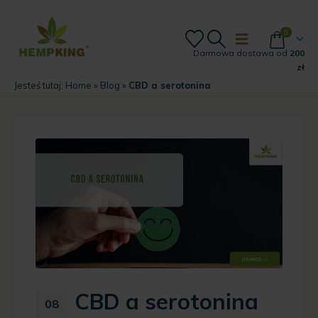
0
Darmowa dostawa od
200
zł
Jesteś tutaj:
Home
»
Blog
»
CBD a serotonina
CBD a serotonina
08