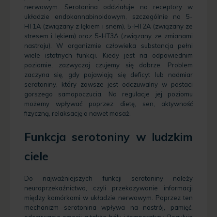
nerwowym. Serotonina oddziałuje na receptory w
układzie endokannabinoidowym, szczególnie na 5-
HT1A (związany z lękiem i snem), 5-HT2A (związany ze
stresem i lękiem) oraz 5-HT3A (związany ze zmianami
nastroju).
W organizmie człowieka substancja pełni
wiele istotnych funkcji. Kiedy jest na odpowiednim
poziomie, zazwyczaj czujemy się dobrze. Problem
zaczyna się, gdy pojawiają się deficyt lub nadmiar
serotoniny, który zawsze jest odczuwalny w postaci
gorszego samopoczucia. Na regulacje jej poziomu
możemy wpływać poprzez dietę, sen, aktywność
fizyczną, relaksację a nawet masaż.
Funkcja serotoniny w ludzkim
ciele
Do najważniejszych funkcji serotoniny należy
neuroprzekaźnictwo, czyli przekazywanie informacji
między komórkami w układzie nerwowym. Poprzez ten
mechanizm serotonina wpływa na nastrój, pamięć,
odczuwanie emocji a także bólu i temperatury. Reguluje