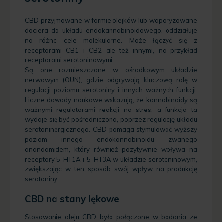
CBD przyjmowane w formie olejków lub waporyzowane
dociera do układu endokannabinoidowego, oddziałuje
na różne cele molekularne. Może łączyć się z
receptorami CB1 i CB2 ale też innymi, na przykład
receptorami serotoninowymi.
Są one rozmieszczone w ośrodkowym układzie
nerwowym (OUN), gdzie odgrywają kluczową rolę w
regulacji poziomu serotoniny i innych ważnych funkcji.
Liczne dowody naukowe wskazują, że kannabinoidy są
ważnymi regulatorami reakcji na stres, a funkcja ta
wydaje się być pośredniczona, poprzez regulację układu
serotoninergicznego. CBD pomaga stymulować wyższy
poziom innego endokannabinoidu zwanego
anandamidem, który również pozytywnie wpływa na
receptory 5-HT1A i 5-HT3A w układzie serotoninowym,
zwiększając w ten sposób swój wpływ na produkcję
serotoniny.
CBD na stany lękowe
Stosowanie oleju CBD było połączone w badania ze