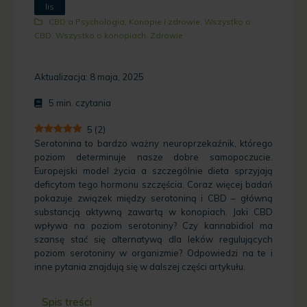
lis
CBD a Psychologia
,
Konopie i zdrowie
,
Wszystko o
CBD
,
Wszystko o konopiach
,
Zdrowie
Aktualizacja: 8 maja, 2025
5
min. czytania
5
(
2
)
Serotonina to bardzo ważny neuroprzekaźnik, którego
poziom determinuje nasze dobre samopoczucie.
Europejski model życia a szczególnie dieta sprzyjają
deficytom tego hormonu szczęścia. Coraz więcej badań
pokazuje związek między serotoniną i CBD – główną
substancją aktywną zawartą w konopiach. Jaki CBD
wpływa na poziom serotoniny? Czy kannabidiol ma
szansę stać się alternatywą dla leków regulujących
poziom serotoniny w organizmie? Odpowiedzi na te i
inne pytania znajdują się w dalszej części artykułu.
Spis treści