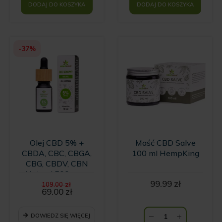
DODAJ DO KOSZYKA
DODAJ DO KOSZYKA
-37%
Olej CBD 5% +
Maść CBD Salve
CBDA, CBC, CBGA,
100 ml HempKing
CBG, CBDV, CBN
Natural 500 mg -
Pierwotna
99.99
zł
10ml
109.00
zł
cena
69.00
zł
Aktualna
wynosiła:
cena
109.00 zł.
wynosi:
DOWIEDZ SIĘ WIĘCEJ