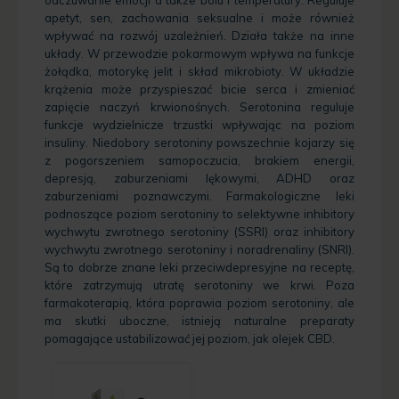
apetyt, sen, zachowania seksualne i może również
wpływać na rozwój uzależnień. Działa także na inne
układy. W przewodzie pokarmowym wpływa na funkcje
żołądka, motorykę jelit i skład mikrobioty. W układzie
krążenia może przyspieszać bicie serca i zmieniać
zapięcie naczyń krwionośnych. Serotonina reguluje
funkcje wydzielnicze trzustki wpływając na poziom
insuliny. Niedobory serotoniny powszechnie kojarzy się
z pogorszeniem samopoczucia, brakiem energii,
depresją, zaburzeniami lękowymi, ADHD oraz
zaburzeniami poznawczymi. Farmakologiczne leki
podnoszące poziom serotoniny to selektywne inhibitory
wychwytu zwrotnego serotoniny (SSRI) oraz inhibitory
wychwytu zwrotnego serotoniny i noradrenaliny (SNRI).
Są to dobrze znane leki przeciwdepresyjne na receptę,
które zatrzymują utratę serotoniny we krwi. Poza
farmakoterapią, która poprawia poziom serotoniny, ale
ma skutki uboczne, istnieją naturalne preparaty
pomagające ustabilizować jej poziom, jak olejek CBD.