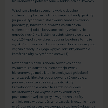
hialuronowego potwierdzone w badaniach naukowych.
W jednym z badań oceniano wpływ doustnej
suplementacji kwasu hialuronowego na kondycję skóry.
Już po 2–8 tygodniach stosowania zaobserwowano
poprawę jej nawilżenia, a wraz z wydłużeniem
suplementacji także korzystne zmiany w kolorycie i
grubości naskórka. Efekty narastały stopniowo przez
cały 12-tygodniowy okres badania. Działanie to może
wynikać zarówno ze zdolności kwasu hialuronowego do
wiązania wody, jak i jego wpływu na funkcjonowanie
komórek skóry, w tym fibroblastów [1].
Metaanaliza siedmiu randomizowanych badań
wykazała, że doustna suplementacja kwasu
hialuronowego może istotnie zmniejszać głębokość
zmarszczek. Efekt ten obserwowano równolegle z
poprawą nawilżenia i elastyczności skóry.
Prawdopodobnie wynika to ze zdolności kwasu
hialuronowego do wiązania wody w macierzy
pozakomórkowej, co sprzyja wygładzeniu skóry i
zmniejszeniu widoczności zmarszczek. Znaczenie mogą
mieć również procesy wspierające stabilność kolagenu i