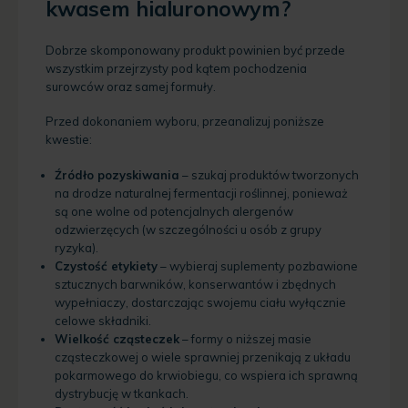
kwasem hialuronowym?
Dobrze skomponowany produkt powinien być przede
wszystkim przejrzysty pod kątem pochodzenia
surowców oraz samej formuły.
Przed dokonaniem wyboru, przeanalizuj poniższe
kwestie:
Źródło pozyskiwania
– szukaj produktów tworzonych
na drodze naturalnej fermentacji roślinnej, ponieważ
są one wolne od potencjalnych alergenów
odzwierzęcych (w szczególności u osób z grupy
ryzyka).
Czystość etykiety
– wybieraj suplementy pozbawione
sztucznych barwników, konserwantów i zbędnych
wypełniaczy, dostarczając swojemu ciału wyłącznie
celowe składniki.
Wielkość cząsteczek
– formy o niższej masie
cząsteczkowej o wiele sprawniej przenikają z układu
pokarmowego do krwiobiegu, co wspiera ich sprawną
dystrybucję w tkankach.