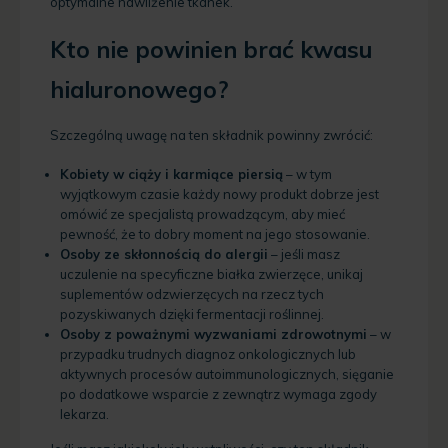
optymalne nawilżenie tkanek.
Kto nie powinien brać kwasu
hialuronowego?
Szczególną uwagę na ten składnik powinny zwrócić:
Kobiety w ciąży i karmiące piersią
– w tym
wyjątkowym czasie każdy nowy produkt dobrze jest
omówić ze specjalistą prowadzącym, aby mieć
pewność, że to dobry moment na jego stosowanie.
Osoby ze skłonnością do alergii
– jeśli masz
uczulenie na specyficzne białka zwierzęce, unikaj
suplementów odzwierzęcych na rzecz tych
pozyskiwanych dzięki fermentacji roślinnej.
Osoby z poważnymi wyzwaniami zdrowotnymi
– w
przypadku trudnych diagnoz onkologicznych lub
aktywnych procesów autoimmunologicznych, sięganie
po dodatkowe wsparcie z zewnątrz wymaga zgody
lekarza.