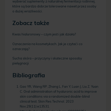
wybierać suplementy z naturalnej fermentacji roślinnej,
które są bardzo dobrze tolerowane nawet przez osoby
o dużej wrażliwości.
Zobacz także
Kwas hialuronowy – czym jest i jak działa?
Oznaczenia na kosmetykach. Jak je czytać i co
oznaczają?
Sucha skóra – przyczyny i skuteczne sposoby
pielęgnacji
Bibliografia
Gao YR, Wang RP, Zhang L, Fan Y, Luan J, Liu Z, Yuan
C. Oral administration of hyaluronic acid to improve
skin conditions via a randomized double-blind
clinical test. Skin Res Technol. 2023
Nov;29(11):e13531.