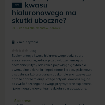
kwasu
cze
hialuronowego ma
skutki uboczne?
Składniki suplementów
,
Zdrowie
7
min. czytania
0
(
0
)
Suplementacja kwasu hialuronowego budzi spore
zainteresowanie, jednak przed włączeniem jej do
codziennej rutyny naturalnie pojawiają się pytania o
ewentualne działania niepożądane. Na szczęście mowa
o substancji, którą organizm doskonale zna i zazwyczaj
bardzo dobrze toleruje. Z tego artykułu dowiesz się, na
co zwrócić szczególną uwagę przy wyborze suplementu
i jakie mogą być ewentualne działania niepożądane.
Spis treści