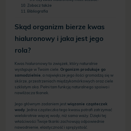
Zobacz także
Bibliografia
Skąd organizm bierze kwas
hialuronowy i jaka jest jego
rola?
Kwas hialuronowy to związek, który naturalnie
występuje w Twoim ciele.
Organizm produkuje go
samodzielnie
, a największe jego ilości gromadzą się w
skórze, przestrzeniach międzykomórkowych oraz ciele
szklistym oka. Pełni tam funkcję naturalnego spoiwa i
nawilżacza tkanek.
Jego głównym zadaniem jest
wiązanie cząsteczek
wody
. Jedna cząsteczka tego kwasu potrafi zatrzymać
wielokrotnie więcej wody, niż sama waży. Dzięki tej
właściwości Twoje tkanki zachowują odpowiednie
nawodnienie, elastyczność i sprężystość.