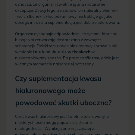
oznacza, że organizm świetnie ją zna i naturalnie
akceptuje. Z racji tego, że stanowi on naturalny element
Twoich tkanek, układ pokarmowy nie traktuje go jako
obcego intruza, a suplementacja jest dobrze tolerowana.
Organizm dysponuje odpowiednimi enzymami, które na
bieżąco przetwarzają dostarczaną z zewnątrz
substancję. Dzięki temu kwas hialuronowy sprawnie się
wchłania i
nie kumuluje się w tkankach
w
niekontrolowany sposób. Po prostu trafia tam, gdzie jest
w danym momencie najbardziej potrzebny.
Czy suplementacja kwasu
hialuronowego może
powodować skutki uboczne?
Choć kwas hialuronowy jest świetnie tolerowany, u
niektórych osób mogą pojawić się drobne
niedogodności. Wynikają one najczęściej z
indywidualnej wrażliwości na substancje pomocnicze w