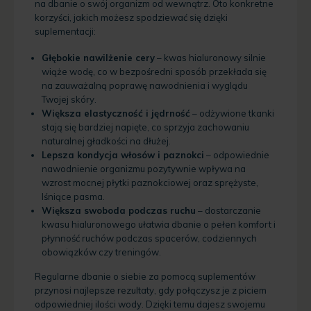
na dbanie o swój organizm od wewnątrz. Oto konkretne
korzyści, jakich możesz spodziewać się dzięki
suplementacji:
Głębokie nawilżenie cery
– kwas hialuronowy silnie
wiąże wodę, co w bezpośredni sposób przekłada się
na zauważalną poprawę nawodnienia i wyglądu
Twojej skóry.
Większa elastyczność i jędrność
– odżywione tkanki
stają się bardziej napięte, co sprzyja zachowaniu
naturalnej gładkości na dłużej.
Lepsza kondycja włosów i paznokci
– odpowiednie
nawodnienie organizmu pozytywnie wpływa na
wzrost mocnej płytki paznokciowej oraz sprężyste,
lśniące pasma.
Większa swoboda podczas ruchu
– dostarczanie
kwasu hialuronowego ułatwia dbanie o pełen komfort i
płynność ruchów podczas spacerów, codziennych
obowiązków czy treningów.
Regularne dbanie o siebie za pomocą suplementów
przynosi najlepsze rezultaty, gdy połączysz je z piciem
odpowiedniej ilości wody. Dzięki temu dajesz swojemu