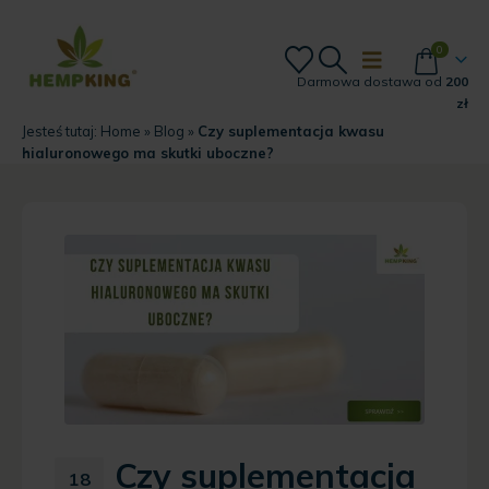
0
Darmowa dostawa od
200
zł
Jesteś tutaj:
Home
»
Blog
»
Czy suplementacja kwasu
hialuronowego ma skutki uboczne?
Czy suplementacja
18