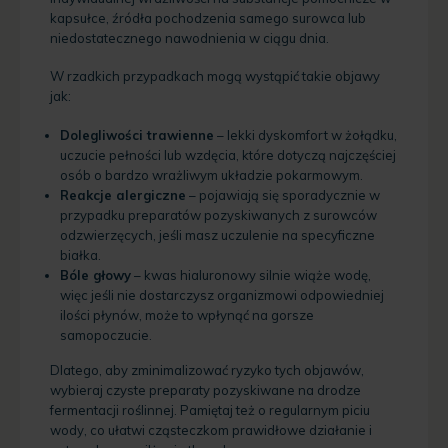
kapsułce, źródła pochodzenia samego surowca lub
niedostatecznego nawodnienia w ciągu dnia.
W rzadkich przypadkach mogą wystąpić takie objawy
jak:
Dolegliwości trawienne
– lekki dyskomfort w żołądku,
uczucie pełności lub wzdęcia, które dotyczą najczęściej
osób o bardzo wrażliwym układzie pokarmowym.
Reakcje alergiczne
– pojawiają się sporadycznie w
przypadku preparatów pozyskiwanych z surowców
odzwierzęcych, jeśli masz uczulenie na specyficzne
białka.
Bóle głowy
– kwas hialuronowy silnie wiąże wodę,
więc jeśli nie dostarczysz organizmowi odpowiedniej
ilości płynów, może to wpłynąć na gorsze
samopoczucie.
Dlatego, aby zminimalizować ryzyko tych objawów,
wybieraj czyste preparaty pozyskiwane na drodze
fermentacji roślinnej. Pamiętaj też o regularnym piciu
wody, co ułatwi cząsteczkom prawidłowe działanie i