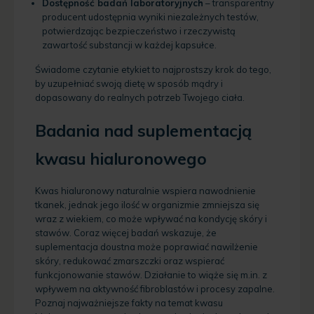
Dostępność badań laboratoryjnych
– transparentny
producent udostępnia wyniki niezależnych testów,
potwierdzając bezpieczeństwo i rzeczywistą
zawartość substancji w każdej kapsułce.
Świadome czytanie etykiet to najprostszy krok do tego,
by uzupełniać swoją dietę w sposób mądry i
dopasowany do realnych potrzeb Twojego ciała.
Badania nad suplementacją
kwasu hialuronowego
Kwas hialuronowy naturalnie wspiera nawodnienie
tkanek, jednak jego ilość w organizmie zmniejsza się
wraz z wiekiem, co może wpływać na kondycję skóry i
stawów. Coraz więcej badań wskazuje, że
suplementacja doustna może poprawiać nawilżenie
skóry, redukować zmarszczki oraz wspierać
funkcjonowanie stawów. Działanie to wiąże się m.in. z
wpływem na aktywność fibroblastów i procesy zapalne.
Poznaj najważniejsze fakty na temat kwasu