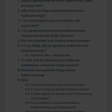
Skąd organizm bierze kwas hialuronowy i jaka
jest jego rola?
Jakie korzyści daje suplementacja kwasu
hialuronowego?
Czy kwas hialuronowy jest zdrowy dla
organizmu?
Czy suplementacja kwasu hialuronowego
może powodować skutki uboczne?
Kto nie powinien brać kwasu hialuronowego?
Co się dzieje, gdy przyjmiesz za dużo kwasu
hialuronowego?
Hyaluron Skin – 60 kapsułek
O czym warto pamiętać przy wyborze
suplementu z kwasem hialuronowym?
Badania nad suplementacją kwasu
hialuronowego
FAQ
Czy kwas hialuronowy może uczulać?
Z czym nie łączyć kwasu hialuronowego?
Co jest lepsze na stawy, kwas hialuronowy
czy kolagen?
Czy codzienne stosowanie kwasu
hialuronowego jest bezpieczne?
Czy kwas hialuronowy może uczulać?