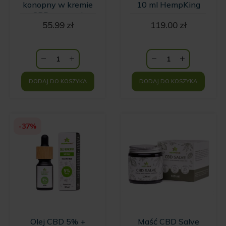
konopny w kremie
10 ml HempKing
z CBD o zapachu
55.99
zł
119.00
zł
wanilii i kwiatów
Ylang Ylang
HempKing
DODAJ DO KOSZYKA
DODAJ DO KOSZYKA
-37%
Olej CBD 5% +
Maść CBD Salve