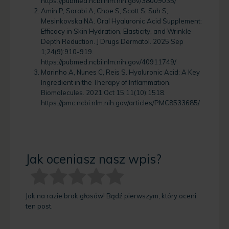
https://pubmed.ncbi.nlm.nih.gov/38009035/
Amin P, Sarabi A, Choe S, Scott S, Suh S,
Mesinkovska NA. Oral Hyaluronic Acid Supplement:
Efficacy in Skin Hydration, Elasticity, and Wrinkle
Depth Reduction. J Drugs Dermatol. 2025 Sep
1;24(9):910-919.
https://pubmed.ncbi.nlm.nih.gov/40911749/
Marinho A, Nunes C, Reis S. Hyaluronic Acid: A Key
Ingredient in the Therapy of Inflammation.
Biomolecules. 2021 Oct 15;11(10):1518.
https://pmc.ncbi.nlm.nih.gov/articles/PMC8533685/
Jak oceniasz nasz wpis?
Jak na razie brak głosów! Bądź pierwszym, który oceni
ten post.