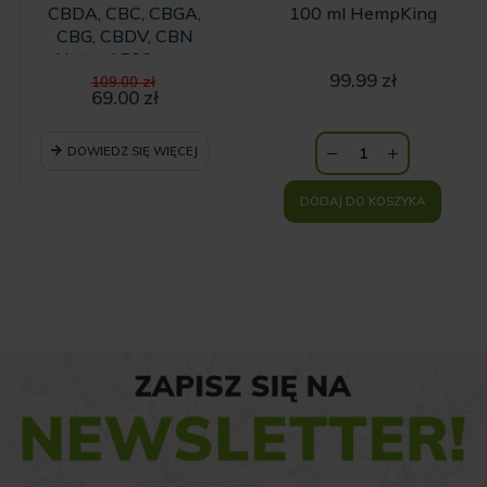
CBDA, CBC, CBGA,
100 ml HempKing
CBG, CBDV, CBN
Natural 500 mg -
Pierwotna
99.99
zł
10ml
109.00
zł
cena
69.00
zł
Aktualna
wynosiła:
cena
109.00 zł.
wynosi:
DOWIEDZ SIĘ WIĘCEJ
69.00 zł.
DODAJ DO KOSZYKA