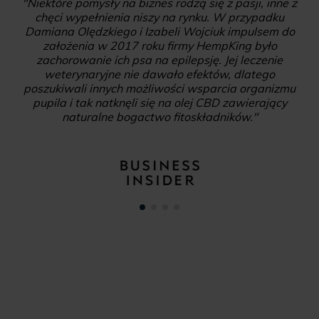
"Niektóre pomysły na biznes rodzą się z pasji, inne z
chęci wypełnienia niszy na rynku. W przypadku
Damiana Olędzkiego i Izabeli Wojciuk impulsem do
założenia w 2017 roku firmy HempKing było
zachorowanie ich psa na epilepsję. Jej leczenie
weterynaryjne nie dawało efektów, dlatego
poszukiwali innych możliwości wsparcia organizmu
pupila i tak natknęli się na olej CBD zawierający
naturalne bogactwo fitoskładników."