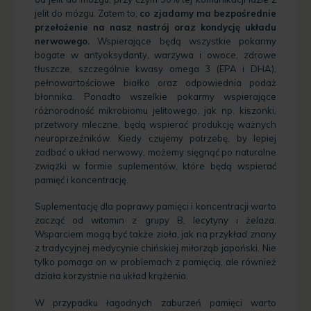
jelit do mózgu. Zatem to,
co zjadamy ma bezpośrednie
przełożenie na nasz nastrój oraz kondycję układu
nerwowego.
Wspierające będą wszystkie pokarmy
bogate w antyoksydanty, warzywa i owoce, zdrowe
tłuszcze, szczególnie kwasy omega 3 (EPA i DHA),
pełnowartościowe białko oraz odpowiednia podaż
błonnika. Ponadto wszelkie pokarmy wspierające
różnorodność mikrobiomu jelitowego, jak np. kiszonki,
przetwory mleczne, będą wspierać produkcję ważnych
neuroprzeźników. Kiedy czujemy potrzebę, by lepiej
zadbać o układ nerwowy, możemy sięgnąć po naturalne
związki w formie suplementów, które będą wspierać
pamięć i koncentrację.
Suplementację dla poprawy pamięci i koncentracji warto
zacząć od
witamin z grupy B
, lecytyny i żelaza.
Wsparciem mogą być także zioła, jak na przykład znany
z tradycyjnej medycynie chińskiej miłorząb japoński. Nie
tylko pomaga on w problemach z pamięcią, ale również
działa korzystnie na układ krążenia.
W przypadku łagodnych zaburzeń pamięci warto