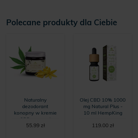
Polecane produkty dla Ciebie
Naturalny
Olej CBD 10% 1000
dezodorant
mg Natural Plus -
konopny w kremie
10 ml HempKing
z CBD o zapachu
55.99
zł
119.00
zł
wanilii i kwiatów
Ylang Ylang