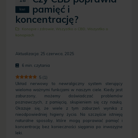
pamięć i
kwi
koncentrację?
Konopie i zdrowie
,
Wszystko o CBD
,
Wszystko o
konopiach
Aktualizacja: 25 czerwca, 2025
6
min. czytania
5
(
1
)
Układ nerwowy to newralgiczny system sterujący
wieloma ważnymi funkcjami w naszym ciele. Kiedy jest
zaburzony, możemy doświadczać problemów
poznawczych, z pamięcią, skupieniem się czy nauką.
Okazuje się, że wiele z tym zaburzeń wynika z
nieodpowiedniej higieny życia. Na szczęście istnieją
naturalne sposoby, które mogą poprawiać pamięć i
koncentrację bez konieczności sięgania po inwazyjne
leki.