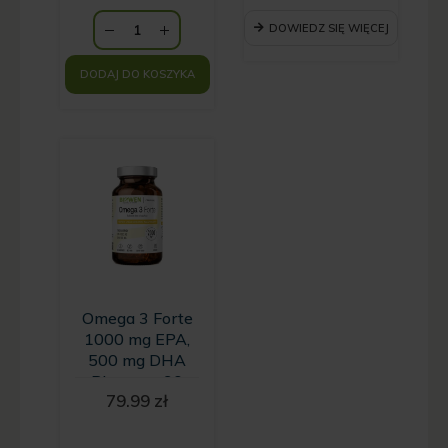
cena
89.99 zł.
wynosi:
DOWIEDZ SIĘ WIĘCEJ
71.99 zł.
DODAJ DO KOSZYKA
Omega 3 Forte
1000 mg EPA,
500 mg DHA
Biowen - 90
79.99
zł
kapsułek