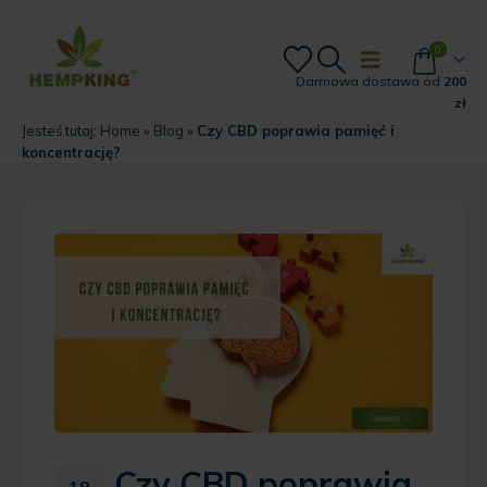
0
Darmowa dostawa od
200
zł
Jesteś tutaj:
Home
»
Blog
»
Czy CBD poprawia pamięć i
koncentrację?
Czy CBD poprawia
18