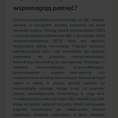
wspomagają pamięć?
Dotychczasowe badania potwierdzają, że CBD, związek
zawarty w konopiach wpływa korzystnie na układ
nerwowy ssaków. Relację między kannabidiolem (CBD)
a naszym mózgiem potwierdza fakt, iż posiadamy układ
endokannabinoidowy (ECS), który ma zdolność
regulowania układu nerwowego. Poprzez receptory
kannabinoidowe CB1 i CB2 kannabidiol ma zdolność
wpływania na produkcję neuroprzekaźników,
komunikację neuronalną czy neurogenezę. Wykazuje on
działanie neuroprotekcyjne, przeciwutleniające,
przeciwzapalne i wspiera neurogenezę, czyli
nowotworzenie komórek neuronowych. Kannabidiol jest
zatem w stanie w znaczy sposób wpłynąć na
neuroplastykę naszego mózgu przez co poprawić
pamięć, zapamiętywanie, koncentrację w ciągu dnia.
Produkty konopne takie jak olejki CBD, kapsułki czy żelki,
mogą korzystnie wpłynąć na pracę układu nerwowego
poprzez tonizowanie go, redukowanie stanów
zapalnych, działanie relaksujące, a także działanie