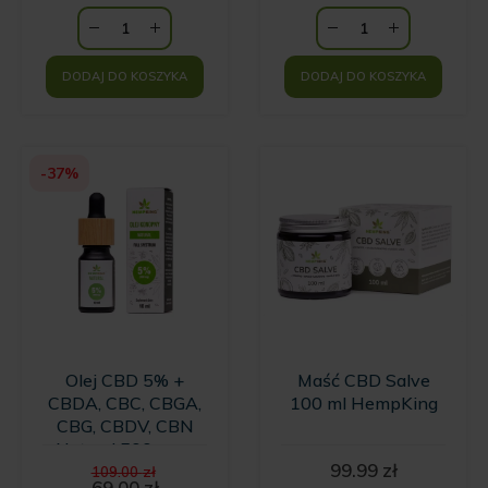
HempKing
DODAJ DO KOSZYKA
DODAJ DO KOSZYKA
-37%
Olej CBD 5% +
Maść CBD Salve
CBDA, CBC, CBGA,
100 ml HempKing
CBG, CBDV, CBN
Natural 500 mg -
Pierwotna
99.99
zł
10ml
109.00
zł
cena
69.00
zł