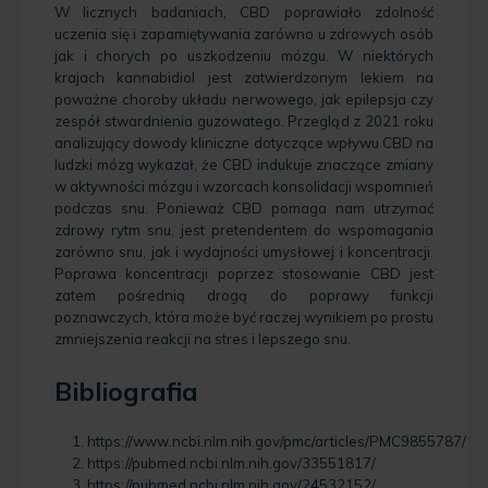
W licznych badaniach, CBD poprawiało zdolność
uczenia się i zapamiętywania zarówno u zdrowych osób
jak i chorych po uszkodzeniu mózgu. W niektórych
krajach kannabidiol jest zatwierdzonym lekiem na
poważne choroby układu nerwowego, jak epilepsja czy
zespół stwardnienia guzowatego. Przegląd z 2021 roku
analizujący dowody kliniczne dotyczące wpływu CBD na
ludzki mózg wykazał, że CBD indukuje znaczące zmiany
w aktywności mózgu i wzorcach konsolidacji wspomnień
podczas snu. Ponieważ CBD pomaga nam utrzymać
zdrowy rytm snu, jest pretendentem do wspomagania
zarówno snu, jak i wydajności umysłowej i koncentracji.
Poprawa koncentracji poprzez stosowanie CBD jest
zatem pośrednią drogą do poprawy funkcji
poznawczych, która może być raczej wynikiem po prostu
zmniejszenia reakcji na stres i lepszego snu.
Bibliografia
https://www.ncbi.nlm.nih.gov/pmc/articles/PMC9855787/
https://pubmed.ncbi.nlm.nih.gov/33551817/
https://pubmed.ncbi.nlm.nih.gov/24532152/