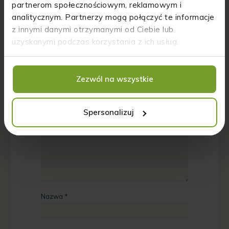
partnerom społecznościowym, reklamowym i
analitycznym. Partnerzy mogą połączyć te informacje
Dodaj komentarz
z innymi danymi otrzymanymi od Ciebie lub
uzyskanymi podczas korzystania z ich usług.
Twój adres email nie zostanie opublikowany.
Wymagane pola są oznaczone
*
Zezwól na wszystkie
Komentarz
*
Spersonalizuj
Nazwa
*