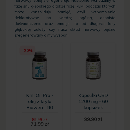
nerwowy lepiej się regeneruje. Następnie wchodzimy w
fazę snu głębokiego a także fazę REM, podczas których
mózg konsoliduje pamięć, czyli wspomnienia
deklaratywne np. wiedzę ogólną, osobiste
doświadczenia oraz emocje. To od długości fazy
głębokiej zależy czy nasz układ nerwowy będzie
zregenerowany a my wyspani.
-20%
Krill Oil Pro -
Kapsułki CBD
olej z kryla
1200 mg - 60
Biowen - 90
kapsułek
kapsułek
HempKing
Pierwotna
99.90
zł
89.99
zł
cena
71.99
zł
Aktualna
wynosiła: