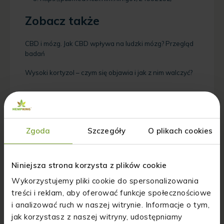
Zobacz także
CBD i mózg. Jak CBD wpływa na ludzki mózg? Przegląd
badań
Wysoki kortyzol – czym się objawia i jak z nim walczyć?
Jak oceniasz nasz wpis?
Zgoda
Szczegóły
O plikach cookies
Średnia ocena
5
/ 5. Liczba głosów:
1
Niniejsza strona korzysta z plików cookie
Udostępnij post
Wykorzystujemy pliki cookie do spersonalizowania
treści i reklam, aby oferować funkcje społecznościowe
i analizować ruch w naszej witrynie. Informacje o tym,
jak korzystasz z naszej witryny, udostępniamy