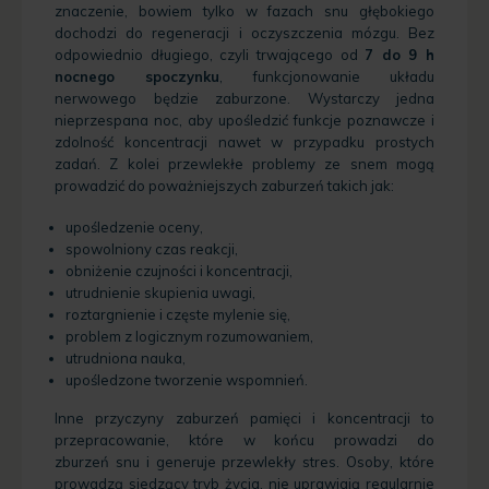
znaczenie, bowiem tylko w fazach snu głębokiego
dochodzi do regeneracji i oczyszczenia mózgu. Bez
odpowiednio długiego, czyli trwającego od
7 do 9 h
nocnego spoczynku
, funkcjonowanie układu
nerwowego będzie zaburzone. Wystarczy jedna
nieprzespana noc, aby upośledzić funkcje poznawcze i
zdolność koncentracji nawet w przypadku prostych
zadań. Z kolei przewlekłe problemy ze snem mogą
prowadzić do poważniejszych zaburzeń takich jak:
upośledzenie oceny,
spowolniony czas reakcji,
obniżenie czujności i koncentracji,
utrudnienie skupienia uwagi,
roztargnienie i częste mylenie się,
problem z logicznym rozumowaniem,
utrudniona nauka,
upośledzone tworzenie wspomnień.
Inne przyczyny zaburzeń pamięci i koncentracji to
przepracowanie, które w końcu prowadzi do
zburzeń snu i generuje przewlekły stres. Osoby, które
prowadzą siedzący tryb życia, nie uprawiają regularnie