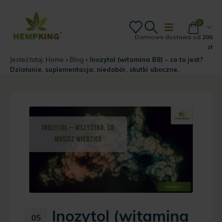
0
Darmowa dostawa od
200
zł
Jesteś tutaj:
Home
»
Blog
»
Inozytol (witamina B8) - co to jest?
Działanie, suplementacja, niedobór, skutki uboczne.
Inozytol (witamina
05