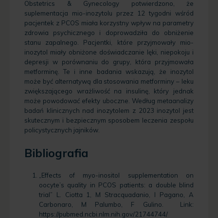
Obstetrics & Gynecology potwierdzono, że
suplementacja mio-inozytolu przez 12 tygodni wśród
pacjentek z PCOS miała korzystny wpływ na parametry
zdrowia psychicznego i doprowadziła do obniżenie
stanu zapalnego. Pacjentki, które przyjmowały mio-
inozytol miały obniżone doświadczanie lęki, niepokoju i
depresji w porównaniu do grupy, która przyjmowała
metforminę. Te i inne badania wskazują, że inozytol
może być alternatywą dla stosowania metforminy – leku
zwiększającego wrażliwość na insulinę, który jednak
może powodować efekty uboczne. Według metaanalizy
badań klinicznych nad inozytolem z 2023 inozytol jest
skutecznym i bezpiecznym sposobem leczenia zespołu
policystycznych jajników.
Bibliografia
„Effects of myo-inositol supplementation on
oocyte’s quality in PCOS patients: a double blind
trial” L. Ciotta 1, M Stracquadanio, I Pagano, A
Carbonaro, M Palumbo, F Gulino. Link:
https://pubmed.ncbi.nlm.nih.gov/21744744/