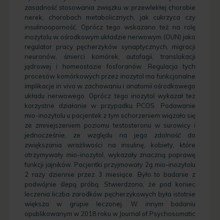
zasadność stosowania związku w przewlekłej chorobie
nerek, chorobach metabolicznych, jak cukrzyca czy
insulinooporność. Oprócz tego wskazano też na rolę
inozytolu w ośrodkowym układzie nerwowym (OUN) jako
regulator pracy pęcherzyków synaptycznych, migracji
neuronów, śmierci komórek, autofagii, translokacji
jądrowej i homeostazie fosforanów. Regulacja tych
procesów komórkowych przez inozytol ma funkcjonalne
implikacje in vivo w zachowaniu i anatomii ośrodkowego
układu nerwowego. Oprócz tego inozytol wykazał też
korzystne działanie w przypadku PCOS. Podawanie
mio-inozytolu u pacjentek z tym schorzeniem wiązało się
ze zmniejszeniem poziomu testosteronu w surowicy i
jednocześnie, ze względu na jego zdolność do
zwiększania wrażliwości na insulinę, kobiety, które
otrzymywały mio-inozytol, wykazały znaczną poprawę
funkcji jajników. Pacjentki przyjmowały 2g mio-inozytolu
2 razy dziennie przez 3 miesiące. Było to badanie z
podwójnie ślepą próbą. Stwierdzono, że pod koniec
leczenia liczba zarodków pęcherzykowych była istotnie
większa w grupie leczonej. W innym badaniu
opublikowanym w 2018 roku w Journal of Psychosomatic