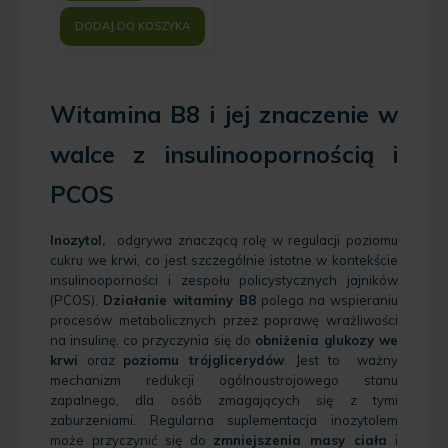
DODAJ DO KOSZYKA
Witamina B8 i jej znaczenie w
walce z insulinoopornością i
PCOS
Inozytol,
odgrywa znaczącą rolę w regulacji poziomu
cukru we krwi, co jest szczególnie istotne w kontekście
insulinooporności i zespołu policystycznych jajników
(PCOS).
Działanie witaminy B8
polega na wspieraniu
procesów metabolicznych przez poprawę wrażliwości
na insulinę, co przyczynia się do
obniżenia glukozy we
krwi
oraz
poziomu trójglicerydów
. Jest to ważny
mechanizm redukcji ogólnoustrojowego stanu
zapalnego, dla osób zmagających się z tymi
zaburzeniami. Regularna suplementacja inozytolem
może przyczynić się do
zmniejszenia masy ciała
i