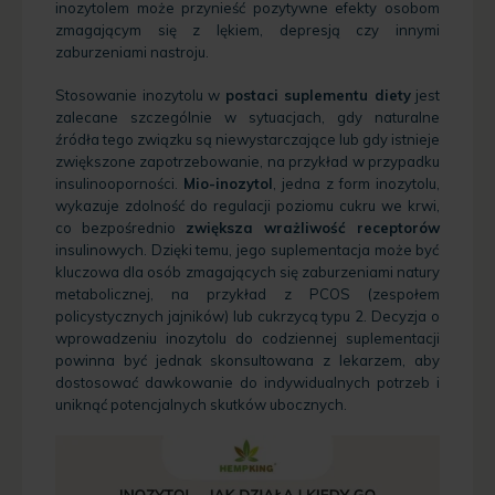
inozytolem może przynieść pozytywne efekty osobom
zmagającym się z lękiem, depresją czy innymi
zaburzeniami nastroju.
Stosowanie inozytolu w
postaci suplementu diety
jest
zalecane szczególnie w sytuacjach, gdy naturalne
źródła tego związku są niewystarczające lub gdy istnieje
zwiększone zapotrzebowanie, na przykład w przypadku
insulinooporności.
Mio-inozytol
, jedna z form inozytolu,
wykazuje zdolność do regulacji poziomu cukru we krwi,
co bezpośrednio
zwiększa wrażliwość receptorów
insulinowych. Dzięki temu, jego suplementacja może być
kluczowa dla osób zmagających się zaburzeniami natury
metabolicznej, na przykład z PCOS (zespołem
policystycznych jajników) lub cukrzycą typu 2. Decyzja o
wprowadzeniu inozytolu do codziennej suplementacji
powinna być jednak skonsultowana z lekarzem, aby
dostosować dawkowanie do indywidualnych potrzeb i
uniknąć potencjalnych skutków ubocznych.