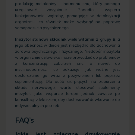
produkcję melatoniny – hormonu snu, który pomaga
uregulować zasypianie. Ponadto, wspiera
funkcjonowanie wątroby, pomagając w detoksykacji
organizmu, co również może wpłynąć na poprawę
samopoczucia psychicznego.
Inozytol stanowi składnik
wielu
witamin z grupy B
, a
jego obecność w diecie jest niezbędna dla zachowania
zdrowia psychicznego i fizycznego. Niedobór inozytolu
w organizmie człowieka może prowadzić do problemów
z koncentracją, zaburzeń snu, a nawet do
insulinooporności, co pokazuje, jak ważne jest
dostarczanie go wraz z pożywieniem lub poprzez
suplementację. Dla osób cierpiących na zaburzenia
układu nerwowego, warto stosować suplementy
inozytolu jako wsparcie terapii, jednak zawsze po
konsultacji z lekarzem, aby dostosować dawkowanie do
indywidualnych potrzeb.
FAQ’s
Jakie jest zalecane dawkowanie