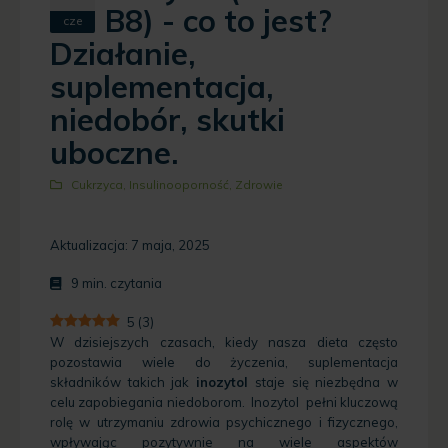
B8) - co to jest?
cze
Działanie,
suplementacja,
niedobór, skutki
uboczne.
Cukrzyca
,
Insulinooporność
,
Zdrowie
Aktualizacja: 7 maja, 2025
9
min. czytania
5
(
3
)
W dzisiejszych czasach, kiedy nasza dieta często
pozostawia wiele do życzenia, suplementacja
składników takich jak
inozytol
staje się niezbędna w
celu zapobiegania niedoborom. Inozytol pełni kluczową
rolę w utrzymaniu zdrowia psychicznego i fizycznego,
wpływając pozytywnie na wiele aspektów