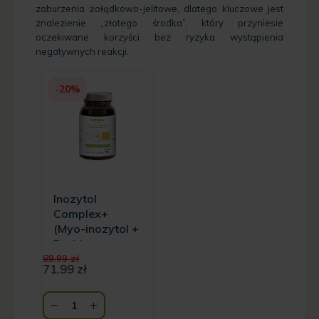
zaburzenia żołądkowo-jelitowe, dlatego kluczowe jest
znalezienie „złotego środka”, który przyniesie
oczekiwane korzyści bez ryzyka wystąpienia
negatywnych reakcji.
-20%
Inozytol
Complex+
(Myo-inozytol +
D-chiro-
Pierwotna
inozytol +
89.99
zł
cena
71.99
zł
Scyllo-inozytol)
Aktualna
wynosiła:
Biowen - 100
cena
89.99 zł.
wynosi:
kapsułek
71.99 zł.