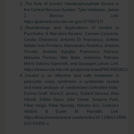
„The Role of Inositol Hexakisphosphate Kinase in
the Central Nervous System” Tyler Heitmann, James
C Barrow. Link:
https://pubmed.ncbi.nlm.nih.gov/37759717/
„Neurobiology and Applications of Inositol in
Psychiatry: A Narrative Review” Carmen Concerto,
Cecilia Chiarenza, Antonio Di Francesco, Antimo
Natale, Ivan Privitera, Alessandro Rodolico, Antonio
Trovato, Andrea Aguglia, Francesco Fisicaro,
Manuela Pennisi, Rita Bella, Antonino Petralia,
Maria Salvina Signorelli, and Giuseppe Lanza. Link:
https://www.ncbi.nlm.nih.gov/pmc/articles/PMC9955821/
„Inositol is an effective and safe treatment in
polycystic ovary syndrome: a systematic review
and meta-analysis of randomized controlled trials”
Dorina Greff, Anna E. Juhász, Szilárd Váncsa, Alex
Váradi, Zoltán Sipos, Julia Szinte, Sunjune Park,
Péter Hegyi, Péter Nyirády, Nándor Ács, Szabolcs
Várbíró & Eszter M. Horváth. Link:
https://rbej.biomedcentral.com/articles/10.1186/s12958-
023-01055-z