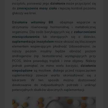
inozytolu, ponieważ jego
działanie
może przyczynić się
do
zmniejszenia masy ciała
i lepszej kontroli poziomu
glukozy we krwi.
Działanie witaminy B8
, obejmuje wsparcie w
utrzymaniu równowagi hormonalnej i metabolicznej
organizmu. Dla osób borykających się z
zaburzeniami
miesiączkowania
lub starających się o dziecko,
suplementacja inozytolem
może okazać się kluczowym
elementem wspierającym płodność. Udowodniono, że
niższy poziom insuliny będzie obniżać poziom
androgenów (np. testosteronu) występujących przy
PCOS, które powodują trądzik i inne objawy. Należy
jednak pamiętać, że mimo wielu korzyści,
działania
niepożądane
są możliwe, dlatego przed rozpoczęciem
suplementacji zawsze warto skonsultować się z
lekarzem. W ten sposób można dostosować
dawkowanie do indywidualnych potrzeb i uniknąć
potencjalnych skutków ubocznych suplementacji.