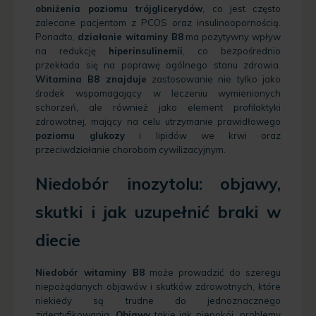
obniżenia poziomu trójglicerydów
, co jest często
zalecane pacjentom z PCOS oraz insulinoopornością.
Ponadto,
działanie witaminy B8
ma pozytywny wpływ
na redukcję
hiperinsulinemii
, co bezpośrednio
przekłada się na poprawę ogólnego stanu zdrowia.
Witamina B8 znajduje
zastosowanie nie tylko jako
środek wspomagający w leczeniu wymienionych
schorzeń, ale również jako element profilaktyki
zdrowotnej, mający na celu utrzymanie prawidłowego
poziomu glukozy
i lipidów we krwi oraz
przeciwdziałanie chorobom cywilizacyjnym.
Niedobór inozytolu: objawy,
skutki i jak uzupełnić braki w
diecie
Niedobór witaminy B8
może prowadzić do szeregu
niepożądanych objawów i skutków zdrowotnych, które
niekiedy są trudne do jednoznacznego
zidentyfikowania.
Objawy
takie jak niepokój, problemy