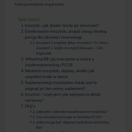
funkcjonowania organizmu.
Spis treści
Inozytol – jak działa i kiedy go stosować?
Dawkowanie inozytolu: znajdź swoją idealną
porcję dla zdrowia i równowagi
Inozytol Complex+ (Myo-inozytol + D-chiro-
inozytol + Scyllo-inozytol) Biowen – 100
kapsułek
Witamina B8 i jej znaczenie w walce z
insulinoopornością i PCOS
Niedobór inozytolu: objawy, skutki i jak
uzupełnić braki w diecie
Suplementacja inozytolem: kiedy warto
sięgnąć po ten cenny suplement?
Inozytol – czym jest i jak wpływa na układ
nerwowy?
FAQ’s
Jakie jest zalecane dawkowanie inozytolu?
Czy inozytol pomaga w leczeniu PCOS?
Jakie mogą być objawy niedoboru witaminy
B8?