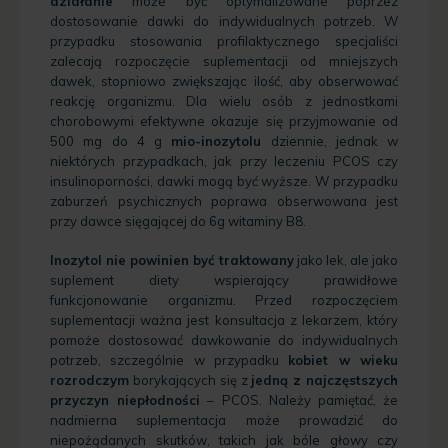
działanie
może być optymalizowane poprzez
dostosowanie dawki do indywidualnych potrzeb. W
przypadku stosowania profilaktycznego specjaliści
zalecają rozpoczęcie suplementacji od mniejszych
dawek, stopniowo zwiększając ilość, aby obserwować
reakcję organizmu. Dla wielu osób z jednostkami
chorobowymi efektywne okazuje się przyjmowanie od
500 mg do 4 g
mio-inozytolu
dziennie, jednak w
niektórych przypadkach, jak przy leczeniu PCOS czy
insulinoporności, dawki mogą być wyższe. W przypadku
zaburzeń psychicznych poprawa obserwowana jest
przy dawce sięgającej do 6g witaminy B8.
Inozytol nie powinien być traktowany
jako lek, ale jako
suplement diety wspierający prawidłowe
funkcjonowanie organizmu. Przed rozpoczęciem
suplementacji ważna jest konsultacja z lekarzem, który
pomoże dostosować dawkowanie do indywidualnych
potrzeb, szczególnie w przypadku
kobiet w wieku
rozrodczym
borykających się z
jedną z najczęstszych
przyczyn niepłodności
– PCOS. Należy pamiętać, że
nadmierna suplementacja może prowadzić do
niepożądanych skutków, takich jak bóle głowy czy