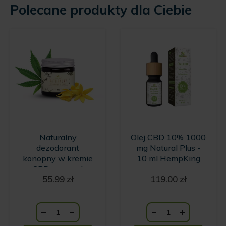
Polecane produkty dla Ciebie
Naturalny
Olej CBD 10% 1000
dezodorant
mg Natural Plus -
konopny w kremie
10 ml HempKing
z CBD o zapachu
55.99
zł
119.00
zł
wanilii i kwiatów
Ylang Ylang
HempKing