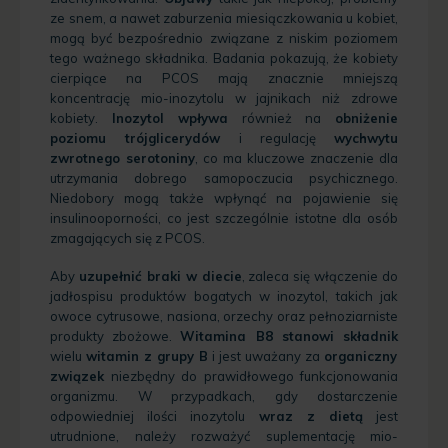
ze snem, a nawet zaburzenia miesiączkowania u kobiet,
mogą być bezpośrednio związane z niskim poziomem
tego ważnego składnika. Badania pokazują, że kobiety
cierpiące na PCOS mają znacznie mniejszą
koncentrację mio-inozytolu w jajnikach niż zdrowe
kobiety.
Inozytol wpływa
również na
obniżenie
poziomu trójglicerydów
i regulację
wychwytu
zwrotnego serotoniny
, co ma kluczowe znaczenie dla
utrzymania dobrego samopoczucia psychicznego.
Niedobory mogą także wpłynąć na pojawienie się
insulinooporności, co jest szczególnie istotne dla osób
zmagających się z PCOS.
Aby
uzupełnić braki w diecie
, zaleca się włączenie do
jadłospisu produktów bogatych w inozytol, takich jak
owoce cytrusowe, nasiona, orzechy oraz pełnoziarniste
produkty zbożowe.
Witamina B8 stanowi składnik
wielu
witamin z grupy B
i jest uważany za
organiczny
związek
niezbędny do prawidłowego funkcjonowania
organizmu. W przypadkach, gdy dostarczenie
odpowiedniej ilości inozytolu
wraz z dietą
jest
utrudnione, należy rozważyć suplementację mio-