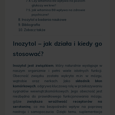
Czy witamina B8 wpływa na poziom
glukozy we krwi?
Jak witamina B8 wpływa na zdrowie
psychiczne?
Inozytol a badania naukowe
Bibliografia
Zobacz także
Inozytol – jak działa i kiedy go
stosować?
Inozytol jest związkiem
, który naturalnie występuje w
naszym organizmie i pełni wiele istotnych funkcji.
Obecność związku została wykryta m.in w mózgu,
wątrobie oraz nerkach. Jako
składnik błon
komórkowych
, odgrywa kluczową rolę w przekazywaniu
sygnałów wewnątrzkomórkowych. Jego obecność jest
niezbędna do prawidłowego funkcjonowania mózgu,
gdzie
zwiększa wrażliwość receptorów na
serotoninę
, co ma bezpośredni wpływ na poprawę
nastroju i samopoczucia. Dzięki temu, suplementacja