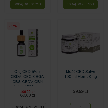
DODAJ DO KOSZYKA
DODAJ DO KOSZYKA
-37%
Olej CBD 5% +
Maść CBD Salve
CBDA, CBC, CBGA,
100 ml HempKing
CBG, CBDV, CBN
Natural 500 mg -
Pierwotna
99.99
zł
10ml
109.00
zł
cena
69.00
zł
Aktualna
wynosiła:
cena
109.00 zł.
wynosi:
DOWIEDZ SIĘ WIĘCEJ