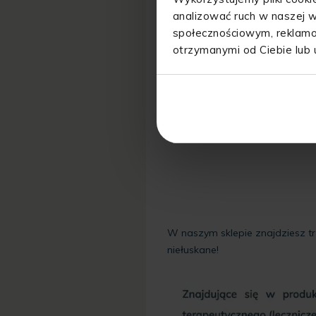
analizować ruch w naszej w
społecznościowym, reklamo
otrzymanymi od Ciebie lub 
W naszym sklepie znajdziesz tr
niełuskane!