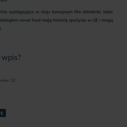
 wpis?
łosów:
12