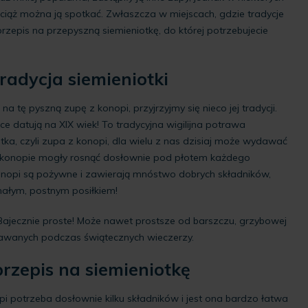
iąż można ją spotkać. Zwłaszcza w miejscach, gdzie tradycje
zepis na przepyszną siemieniotkę, do której potrzebujecie
radycja siemieniotki
tę pyszną zupę z konopi, przyjrzyjmy się nieco jej tradycji.
e datują na XIX wiek! To tradycyjna wigilijna potrawa
ka, czyli zupa z konopi, dla wielu z nas dzisiaj może wydawać
ce konopie mogły rosnąć dosłownie pod płotem każdego
nopi są pożywne i zawierają mnóstwo dobrych składników,
nałym, postnym posiłkiem!
Bajecznie proste! Może nawet prostsze od barszczu, grzybowej
odawanych podczas świątecznych wieczerzy.
przepis na siemieniotkę
 potrzeba dosłownie kilku składników i jest ona bardzo łatwa