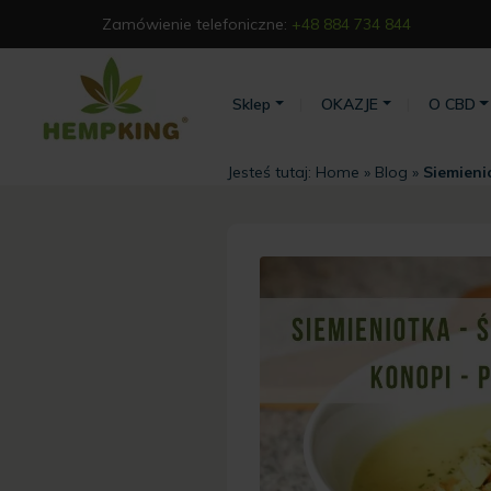
Zamówienie telefoniczne:
+48 884 734 844
Sklep
OKAZJE
O CBD
Jesteś tutaj:
Home
»
Blog
»
Siemieni