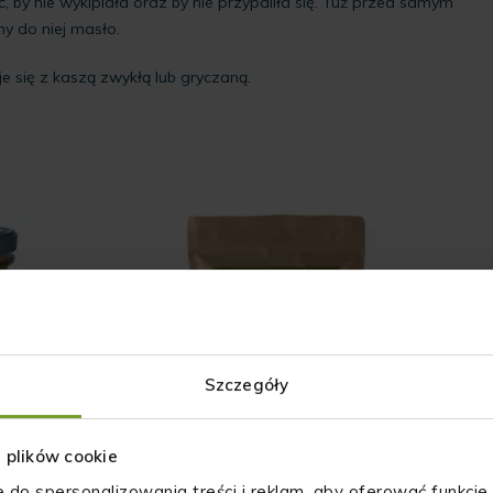
 by nie wykipiała oraz by nie przypaliła się. Tuż przed samym
y do niej masło.
e się z kaszą zwykłą lub gryczaną.
Szczegóły
z plików cookie
e do spersonalizowania treści i reklam, aby oferować funkcje