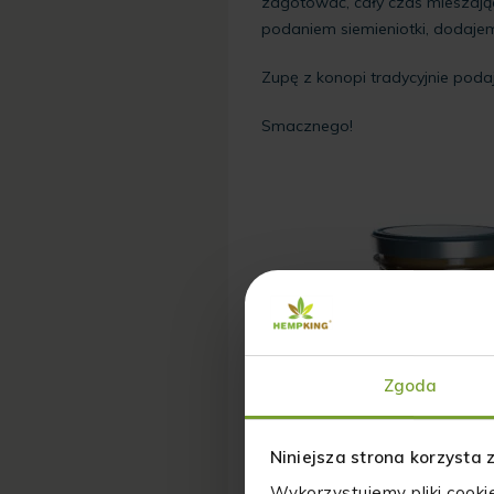
zagotować, cały czas mieszając,
podaniem siemieniotki, dodajem
Zupę z konopi tradycyjnie podaj
Smacznego!
Zgoda
Niniejsza strona korzysta 
Wykorzystujemy pliki cooki