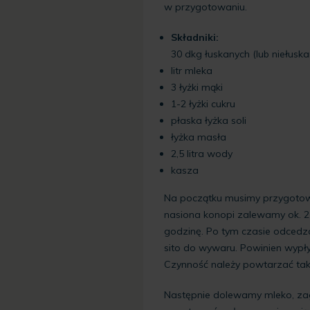
w przygotowaniu.
Składniki:
30 dkg łuskanych (lub niełusk
litr mleka
3 łyżki mąki
1-2 łyżki cukru
płaska łyżka soli
łyżka masła
2,5 litra wody
kasza
Na początku musimy przygotow
nasiona konopi zalewamy ok. 2 l
godzinę. Po tym czasie odcedza
sito do wywaru. Powinien wypłyn
Czynność należy powtarzać tak 
Następnie dolewamy mleko, za