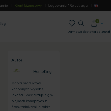
arnie
Klient biznesowy
Logowanie / Rejestracja
0
Blog
Darmowa dostawa od
200 zł
Autor:
HempKing
Marka produktów
konopnych wysokiej
jakości! Specjalizuje się w
olejkach konopnych z
fitoskładnikami, a także