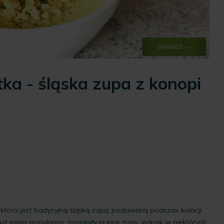
tka - śląska zupa z konopi
 która jest tradycyjną śląską zupą, podawaną podczas kolacji
 już mniej popularna, zastąpiły ją inne zupy, jednak w niektórych