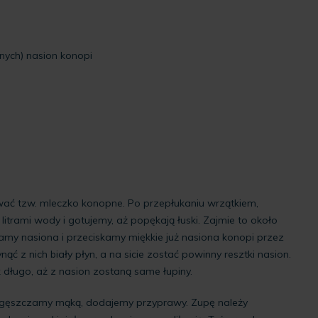
anych)
nasion konopi
ać tzw. mleczko konopne. Po przepłukaniu wrzątkiem,
itrami wody i gotujemy, aż popękają łuski. Zajmie to około
my nasiona i przeciskamy miękkie już nasiona konopi przez
ąć z nich biały płyn, a na sicie zostać powinny resztki nasion.
długo, aż z nasion zostaną same łupiny.
gęszczamy mąką, dodajemy przyprawy. Zupę należy