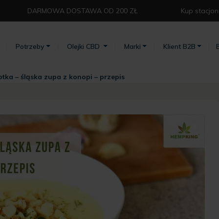
DARMOWA DOSTAWA OD 200 ZŁ⁣
Kup stacjon
Potrzeby
Olejki CBD
Marki
Klient B2B
otka – śląska zupa z konopi – przepis