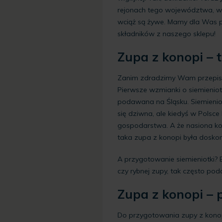
rejonach tego województwa, wc
wciąż są żywe. Mamy dla Was pr
składników z naszego sklepu!
Zupa z konopi – t
Zanim zdradzimy Wam przepis na 
Pierwsze wzmianki o siemieniotc
podawana na Śląsku. Siemieniot
się dziwna, ale kiedyś w Pols
gospodarstwa. A że nasiona ko
taka zupa z konopi była dosko
A przygotowanie siemieniotki? 
czy rybnej zupy, tak często p
Zupa z konopi – 
Do przygotowania zupy z konopi