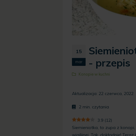
Siemienio
15
- przepis
mar
Konopie w kuchni
Aktualizacja: 22 czerwca, 2022
2
min. czytania
3.9
(
12
)
Siemieniotka, to zupa z konopi,
wigilijnej. Tak, dokładnie! Teraz